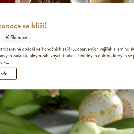
onoce se blíží!
Velikonoce
trobarevné období velikonočních zajíčků, obarvených vajíček a jarního s
 nových začátků, plným zábavných tradic a lahodných dobrot, kterých s
ko v…
 zde