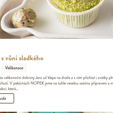
 s vůní sladkého
Velikonoce
e velikonoční dobroty Jaro už klepe na dveře a s ním přichází i svátky pln
ch chutí. V pekárnách NOPEK jsme na tuhle veselou sezónu připraveni a 
 akci, která…
 zde