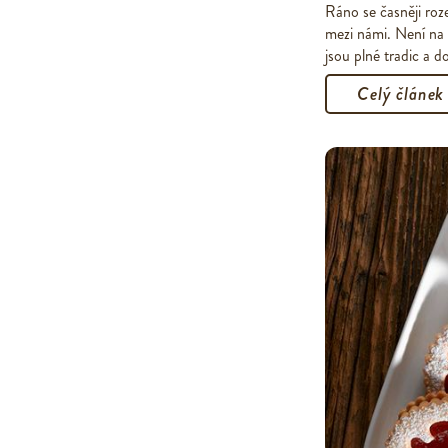
Ráno se časněji roze
mezi námi. Není na
jsou plné tradic a d
Celý článek