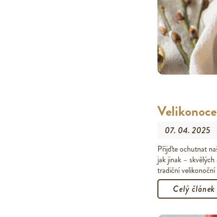
Velikonoce
07. 04. 2025
Přijďte ochutnat naš
jak jinak – skvělý
tradiční velikonoční
Celý článek