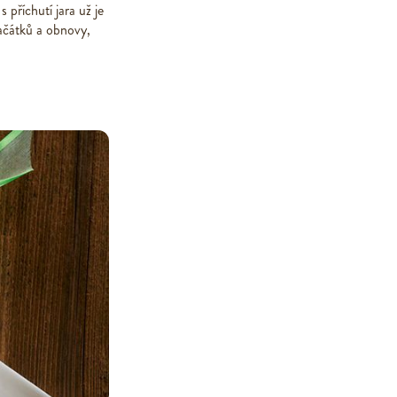
 příchutí jara už je
ačátků a obnovy,