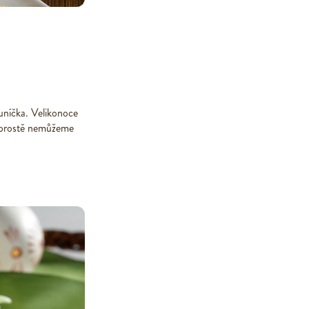
luníčka. Velikonoce
e prostě nemůžeme