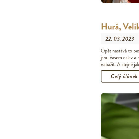
Hurá, Velik
22. 03. 2023
Opět nastává to pes
jsou časem oslav a
nabažit. A stejně ja
Celý článek