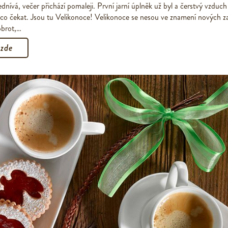
dnívá, večer přichází pomaleji. První jarní úplněk už byl a čerstvý vzduch s
 co čekat. Jsou tu Velikonoce! Velikonoce se nesou ve znamení nových z
obrot,…
 zde