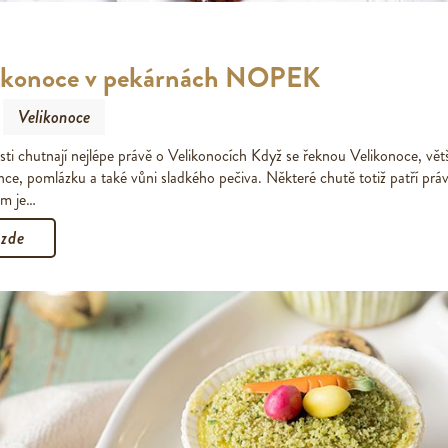
likonoce v pekárnách NOPEK
Velikonoce
sti chutnají nejlépe právě o Velikonocích Když se řeknou Velikonoce, větš
lunce, pomlázku a také vůni sladkého pečiva. Některé chutě totiž patří pr
om je…
 zde