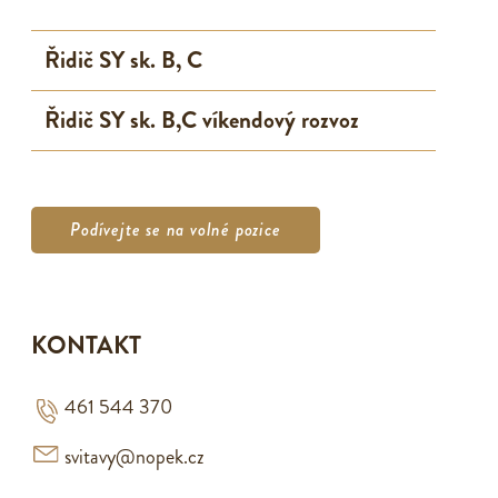
Řidič SY sk. B, C
Řidič SY sk. B,C víkendový rozvoz
Podívejte se na volné pozice
KONTAKT
461 544 370
svitavy@nopek.cz