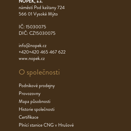
NOPEK, a.s.
náměstí Pod kaštany 724
566 01 Vysoké Mýto
IČ: 15030075
DIČ: CZ15030075
info@nopek.cz
+420+420 465 467 622
www.nopek.cz
O společnosti
Podnikové prodejny
Provozovny
Mapa působnosti
Historie společnosti
Certifikace
Plnící stanice CNG v Hrušové