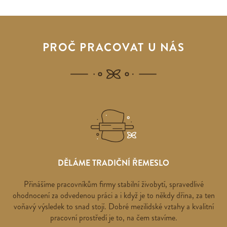
PROČ PRACOVAT U NÁS
DĚLÁME TRADIČNÍ ŘEMESLO
Přinášíme pracovníkům firmy stabilní živobytí, spravedlivé
ohodnocení za odvedenou práci a i když je to někdy dřina, za ten
voňavý výsledek to snad stojí. Dobré mezilidské vztahy a kvalitní
pracovní prostředí je to, na čem stavíme.