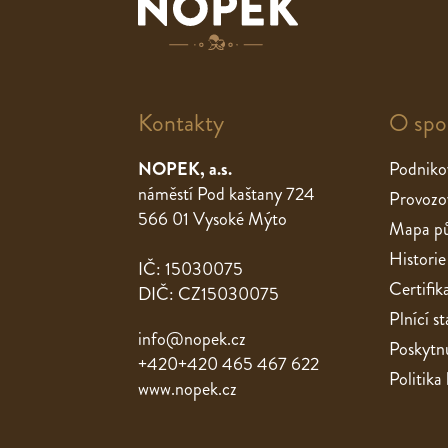
Kontakty
O spo
NOPEK, a.s.
Podniko
náměstí Pod kaštany 724
Provozo
566 01 Vysoké Mýto
Mapa pů
Historie
IČ: 15030075
Certifik
DIČ: CZ15030075
Plnící 
info@nopek.cz
Poskytnu
+420+420 465 467 622
Politika
www.nopek.cz