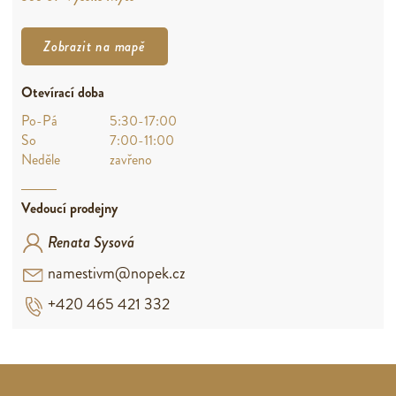
Zobrazit na mapě
Otevírací doba
Po-Pá
5:30-17:00
So
7:00-11:00
Neděle
zavřeno
Vedoucí prodejny
Renata Sysová
namestivm@nopek.cz
+420 465 421 332