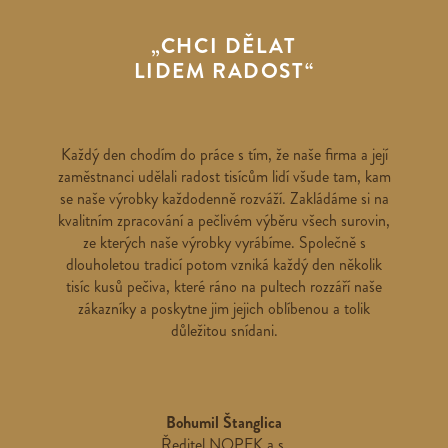
„CHCI DĚLAT
LIDEM RADOST“
Každý den chodím do práce s tím, že naše firma a její
zaměstnanci udělali radost tisícům lidí všude tam, kam
se naše výrobky každodenně rozváží. Zakládáme si na
kvalitním zpracování a pečlivém výběru všech surovin,
ze kterých naše výrobky vyrábíme. Společně s
dlouholetou tradicí potom vzniká každý den několik
tisíc kusů pečiva, které ráno na pultech rozzáří naše
zákazníky a poskytne jim jejich oblíbenou a tolik
důležitou snídani.
Bohumil Štanglica
Ředitel NOPEK a.s.