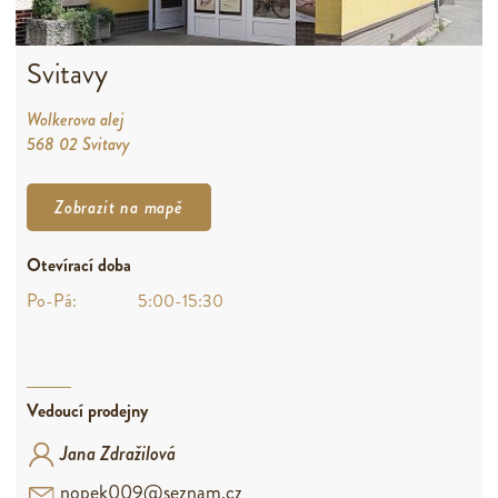
Svitavy
Wolkerova alej
568 02 Svitavy
Zobrazit na mapě
Otevírací doba
Po-Pá:
5:00-15:30
Vedoucí prodejny
Jana Zdražilová
nopek009@seznam.cz