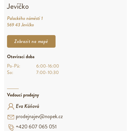
Jevíčko
Palackého náměstí 1
569 43 Jevíčko
Zobrazit na mapě
Otevírací doba
Po-Pá:
6:00-16:00
So:
7:00-10:30
Vedoucí prodejny
Eva Káňová
prodejnajev@nopek.cz
+420 607 065 051