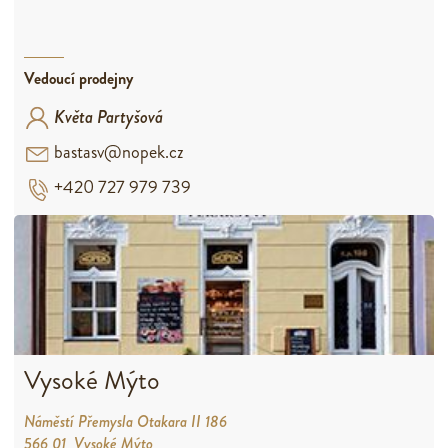
Vedoucí prodejny
Květa Partyšová
bastasv@nopek.cz
+420 727 979 739
Vysoké Mýto
Náměstí Přemysla Otakara II 186
566 01 Vysoké Mýto