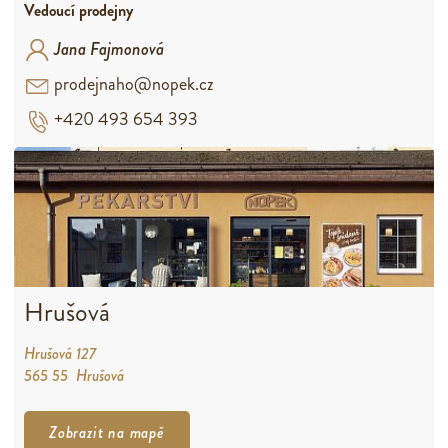
Vedoucí prodejny
Jana Fajmonová
prodejnaho@nopek.cz
+420 493 654 393
Hrušová
Hrušová 127
565 55 Hrušová
Zobrazit na mapě