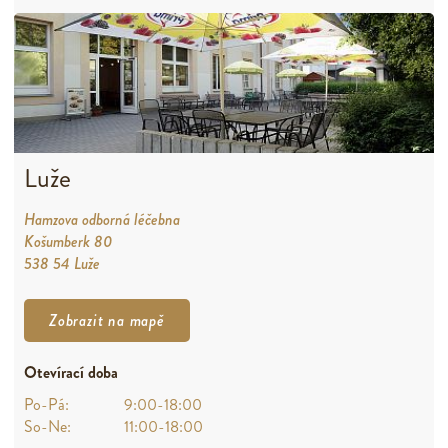
Luže
Hamzova odborná léčebna
Košumberk 80
538 54 Luže
Zobrazit na mapě
Otevírací doba
Po-Pá:
9:00-18:00
So-Ne:
11:00-18:00