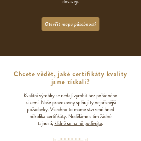
dovážejí.
Otevřít mapu působnosti
Chcete vědět, jaké certifikáty kvality
jsme získali?
Kvalitní výrobky se nedají vyrobit bez pořádného
zázemí. Naše provozovny splňují ty nejpřísnější
požadavky. Všechno to máme stvrzené hned
několika certifikáty. Neděláme s tím žádné
tajnosti,
klidně se na ně podívejte
.