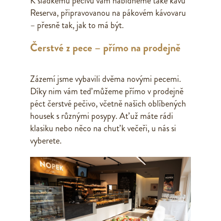
K sladkému pečivu vám nabídneme také kávu
Reserva, připravovanou na pákovém kávovaru
– přesně tak, jak to má být.
Čerstvé z pece – přímo na prodejně
Zázemí jsme vybavili dvěma novými pecemi.
Díky nim vám teď můžeme přímo v prodejně
péct čerstvé pečivo, včetně našich oblíbených
housek s různými posypy. Ať už máte rádi
klasiku nebo něco na chuť k večeři, u nás si
vyberete.