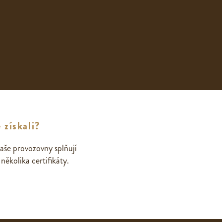
 získali?
aše provozovny splňují
ěkolika certifikáty.