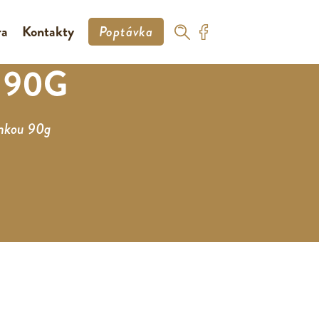
ra
Kontakty
Poptávka
 90G
unkou 90g