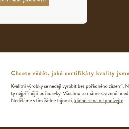
Chcete vědět, jaké certifikáty kvality jsme
Kvalitní výrobky se nedají vyrobit bez pořádného zázemí. N
ty nejpřísnější požadavky. Všechno to máme stvrzené hned n
Neděláme s tím žádné tajnosti,
klidně se na ně podívejte
.