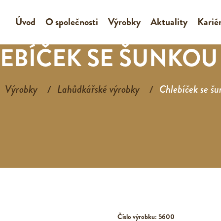
Úvod
O společnosti
Výrobky
Aktuality
Karié
EBÍČEK SE ŠUNKOU
Výrobky
Lahůdkářské výrobky
Chlebíček se š
Číslo výrobku: 5600