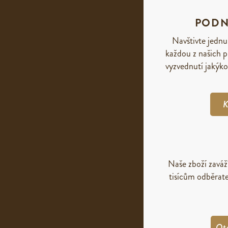
PODN
Navštivte jednu
každou z našich p
vyzvednutí jakýko
K
Naše zboží zavá
tisícům odběrate
Ot