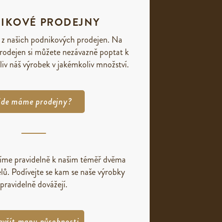
IKOVÉ PRODEJNY
 z našich podnikových prodejen. Na
rodejen si můžete nezávazně poptat k
liv náš výrobek v jakémkoliv množství.
de máme prodejny?
žíme pravidelně k našim téměř dvěma
lů. Podívejte se kam se naše výrobky
pravidelně dovážejí.
evřít mapu působnosti