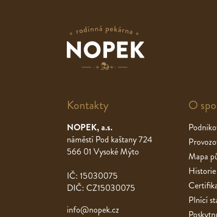
Kontakty
O spo
NOPEK, a.s.
Podniko
náměstí Pod kaštany 724
Provozo
566 01 Vysoké Mýto
Mapa pů
Historie
IČ: 15030075
Certifik
DIČ: CZ15030075
Plnící 
info@nopek.cz
Poskytnu