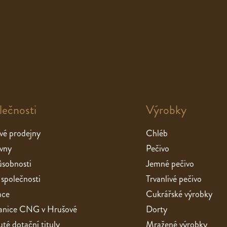
lečnosti
Výrobky
vé prodejny
Chléb
vny
Pečivo
sobnosti
Jemné pečivo
 společnosti
Trvanlivé pečivo
ace
Cukrářské výrobky
stanice CNG v Hrušové
Dorty
té dotační tituly
Mražené výrobky