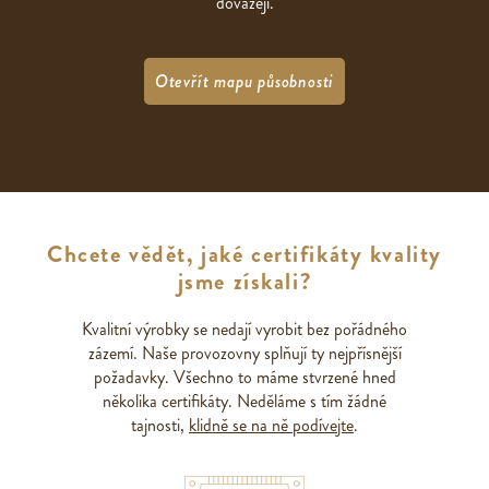
dovážejí.
Otevřít mapu působnosti
Chcete vědět, jaké certifikáty kvality
jsme získali?
Kvalitní výrobky se nedají vyrobit bez pořádného
zázemí. Naše provozovny splňují ty nejpřísnější
požadavky. Všechno to máme stvrzené hned
několika certifikáty. Neděláme s tím žádné
tajnosti,
klidně se na ně podívejte
.