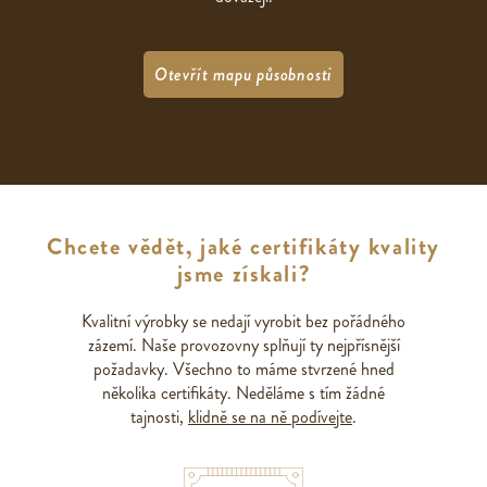
Otevřít mapu působnosti
Chcete vědět, jaké certifikáty kvality
jsme získali?
Kvalitní výrobky se nedají vyrobit bez pořádného
zázemí. Naše provozovny splňují ty nejpřísnější
požadavky. Všechno to máme stvrzené hned
několika certifikáty. Neděláme s tím žádné
tajnosti,
klidně se na ně podívejte
.