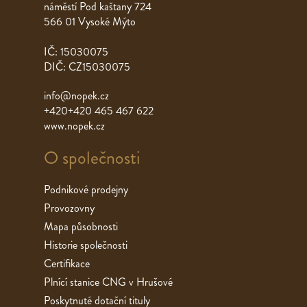
náměstí Pod kaštany 724
566 01 Vysoké Mýto
IČ: 15030075
DIČ: CZ15030075
info@nopek.cz
+420+420 465 467 622
www.nopek.cz
O společnosti
Podnikové prodejny
Provozovny
Mapa působnosti
Historie společnosti
Certifikace
Plnící stanice CNG v Hrušové
Poskytnuté dotační tituly