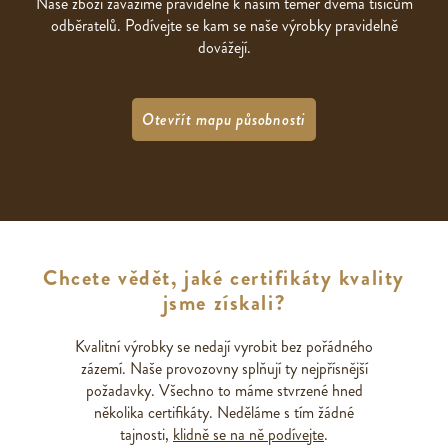
Naše zboží zavážíme pravidelně k našim téměř dvěma tisícům
odběratelů. Podívejte se kam se naše výrobky pravidelně
dovážejí.
Otevřít mapu působnosti
Chcete vědět, jaké certifikáty kvality
jsme získali?
Kvalitní výrobky se nedají vyrobit bez pořádného
zázemí. Naše provozovny splňují ty nejpřísnější
požadavky. Všechno to máme stvrzené hned
několika certifikáty. Neděláme s tím žádné
tajnosti,
klidně se na ně podívejte
.