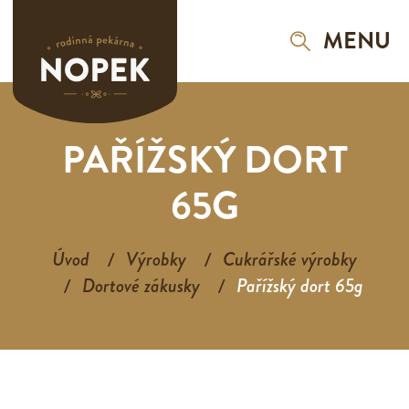
MENU
PAŘÍŽSKÝ DORT
65G
Úvod
Výrobky
Cukrářské výrobky
Dortové zákusky
Pařížský dort 65g