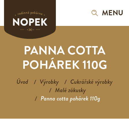
MENU
PANNA COTTA
POHÁREK 110G
Úvod
Výrobky
Cukrářské výrobky
Malé zákusky
Panna cotta pohárek 110g