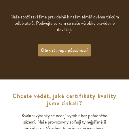
Naše zboží zavážíme pravidelně k našim téměř dvěma tisícům
odběratelů. Podívejte se kam se naše výrobky pravidelně
dovážejí.
Otevřít mapu působnosti
Chcete vědět, jaké certifikáty kvality
jsme získali?
Kvalitní výrobky se nedají vyrobit bez pořádného
zázemí. Naše provozovny splňují ty nejpřísnější
požadavky. Všechno to máme stvrzené hned