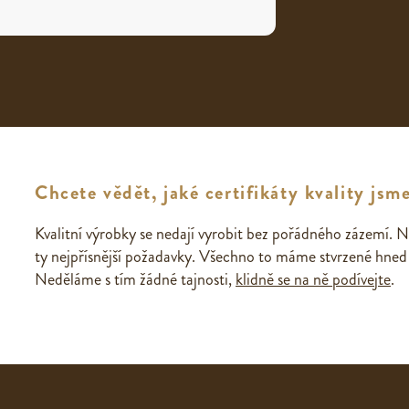
Chcete vědět, jaké certifikáty kvality jsme
Kvalitní výrobky se nedají vyrobit bez pořádného zázemí. N
ty nejpřísnější požadavky. Všechno to máme stvrzené hned n
Neděláme s tím žádné tajnosti,
klidně se na ně podívejte
.