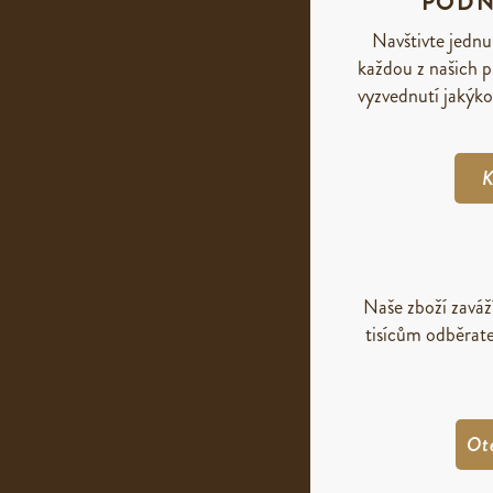
PODN
Navštivte jednu
každou z našich p
vyzvednutí jakýko
K
Naše zboží zavá
tisícům odběrate
Ot