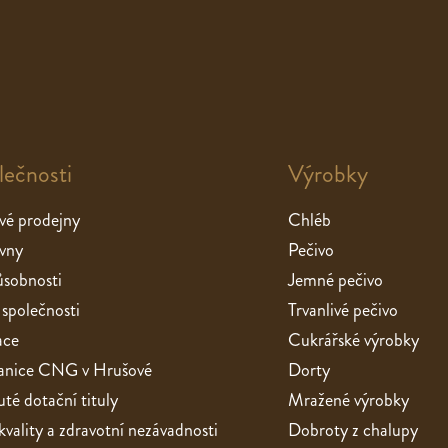
lečnosti
Výrobky
vé prodejny
Chléb
vny
Pečivo
sobnosti
Jemné pečivo
 společnosti
Trvanlivé pečivo
ace
Cukrářské výrobky
stanice CNG v Hrušové
Dorty
té dotační tituly
Mražené výrobky
 kvality a zdravotní nezávadnosti
Dobroty z chalupy