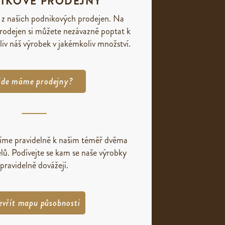
IKOVÉ PRODEJNY
 z našich podnikových prodejen. Na
rodejen si můžete nezávazně poptat k
liv náš výrobek v jakémkoliv množství.
de máme prodejny?
žíme pravidelně k našim téměř dvěma
lů. Podívejte se kam se naše výrobky
pravidelně dovážejí.
evřít mapu působnosti