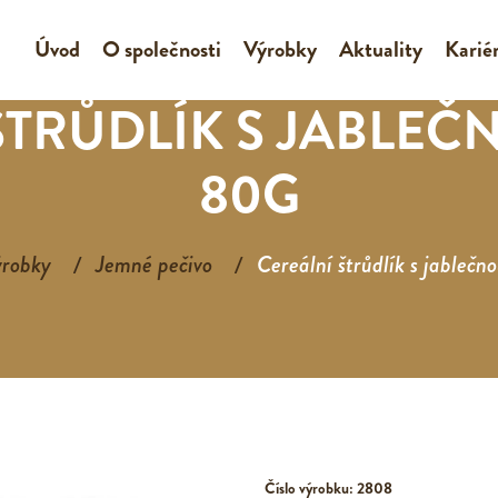
Úvod
O společnosti
Výrobky
Aktuality
Karié
ŠTRŮDLÍK S JABLEČ
80G
robky
Jemné pečivo
Cereální štrůdlík s jablečn
Číslo výrobku: 2808