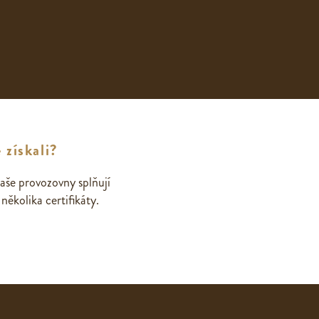
 získali?
aše provozovny splňují
ěkolika certifikáty.