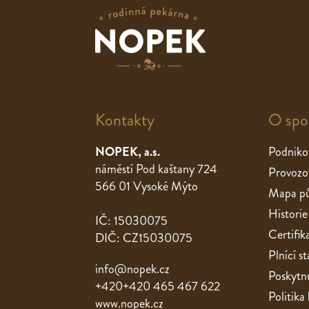
Kontakty
O spo
NOPEK, a.s.
Podniko
náměstí Pod kaštany 724
Provozo
566 01 Vysoké Mýto
Mapa pů
Historie
IČ: 15030075
Certifik
DIČ: CZ15030075
Plnící 
info@nopek.cz
Poskytnu
+420+420 465 467 622
Politika
www.nopek.cz