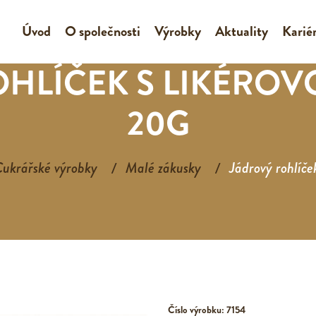
Úvod
O společnosti
Výrobky
Aktuality
Karié
HLÍČEK S LIKÉROV
20G
ukrářské výrobky
Malé zákusky
Jádrový rohlíče
Číslo výrobku: 7154