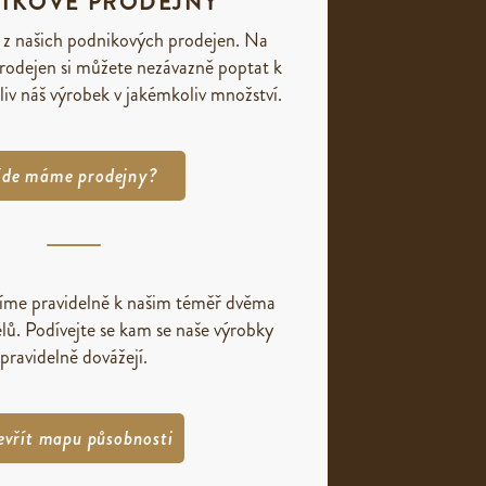
IKOVÉ PRODEJNY
 z našich podnikových prodejen. Na
rodejen si můžete nezávazně poptat k
liv náš výrobek v jakémkoliv množství.
de máme prodejny?
žíme pravidelně k našim téměř dvěma
lů. Podívejte se kam se naše výrobky
pravidelně dovážejí.
evřít mapu působnosti