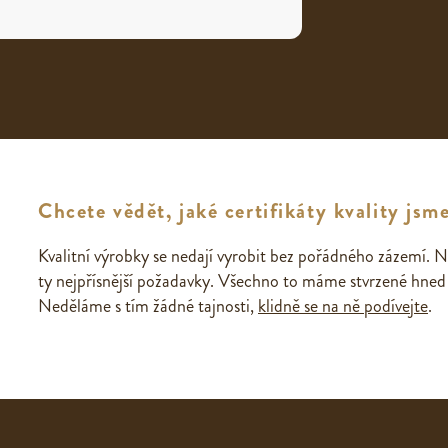
Chcete vědět, jaké certifikáty kvality jsme
Kvalitní výrobky se nedají vyrobit bez pořádného zázemí. N
ty nejpřísnější požadavky. Všechno to máme stvrzené hned n
Neděláme s tím žádné tajnosti,
klidně se na ně podívejte
.