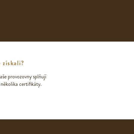
 získali?
aše provozovny splňují
ěkolika certifikáty.