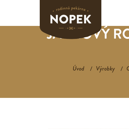
JÁDROVÝ RO
Úvod
Výrobky
C