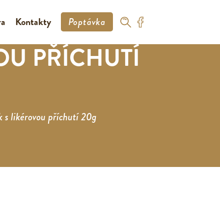
ra
Kontakty
Poptávka
OU PŘÍCHUTÍ
k s likérovou příchutí 20g