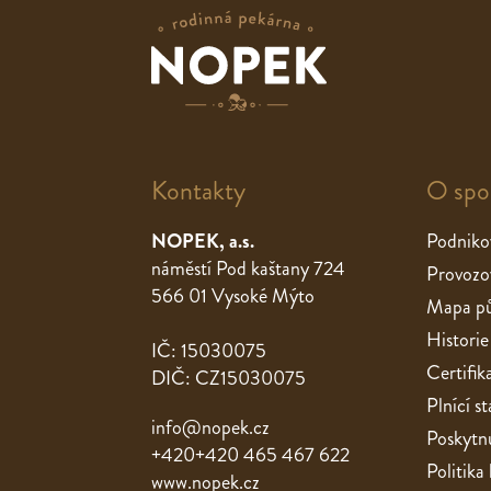
Kontakty
O spo
NOPEK, a.s.
Podniko
náměstí Pod kaštany 724
Provozo
566 01 Vysoké Mýto
Mapa pů
Historie
IČ: 15030075
Certifik
DIČ: CZ15030075
Plnící 
info@nopek.cz
Poskytnu
+420+420 465 467 622
Politika
www.nopek.cz