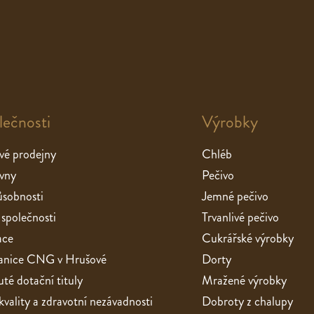
lečnosti
Výrobky
vé prodejny
Chléb
vny
Pečivo
sobnosti
Jemné pečivo
 společnosti
Trvanlivé pečivo
ace
Cukrářské výrobky
stanice CNG v Hrušové
Dorty
té dotační tituly
Mražené výrobky
 kvality a zdravotní nezávadnosti
Dobroty z chalupy