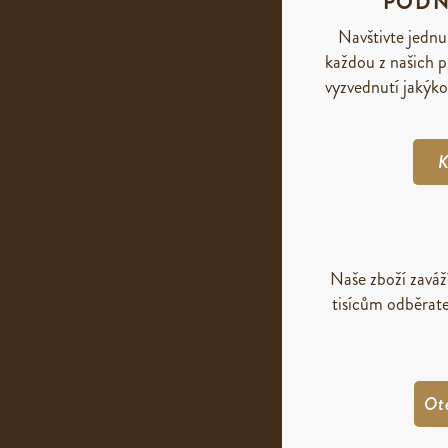
PODN
Navštivte jednu
každou z našich p
vyzvednutí jakýko
K
Naše zboží zavá
tisícům odběrate
Ot