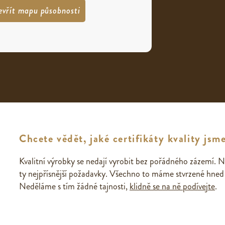
evřít mapu působnosti
Chcete vědět, jaké certifikáty kvality jsme
Kvalitní výrobky se nedají vyrobit bez pořádného zázemí. N
ty nejpřísnější požadavky. Všechno to máme stvrzené hned n
Neděláme s tím žádné tajnosti,
klidně se na ně podívejte
.