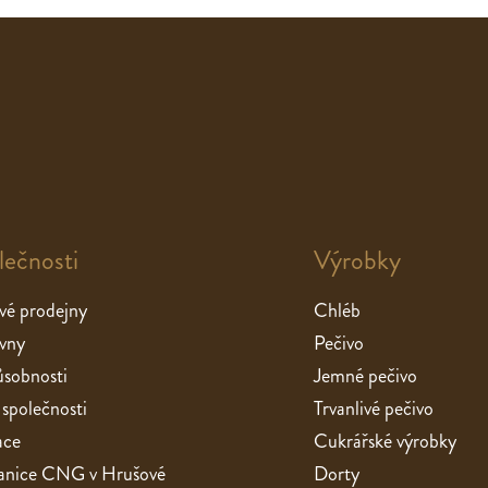
lečnosti
Výrobky
vé prodejny
Chléb
vny
Pečivo
sobnosti
Jemné pečivo
 společnosti
Trvanlivé pečivo
ace
Cukrářské výrobky
stanice CNG v Hrušové
Dorty