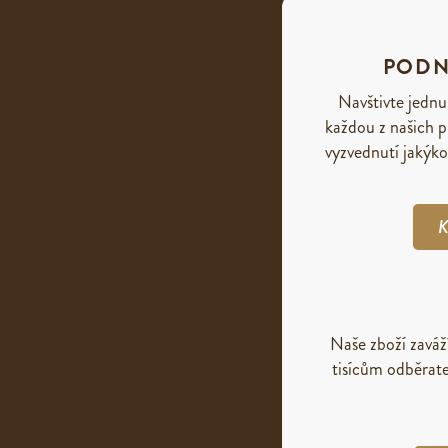
PODN
Navštivte jednu
každou z našich p
vyzvednutí jakýko
K
Naše zboží zavá
tisícům odběrate