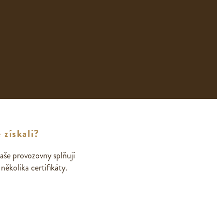
 získali?
aše provozovny splňují
ěkolika certifikáty.