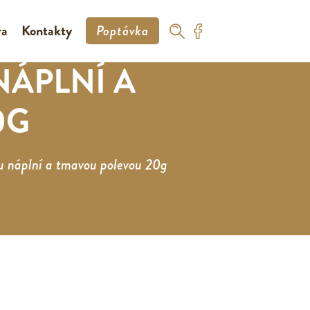
ra
Kontakty
Poptávka
ÁPLNÍ A
0G
u náplní a tmavou polevou 20g