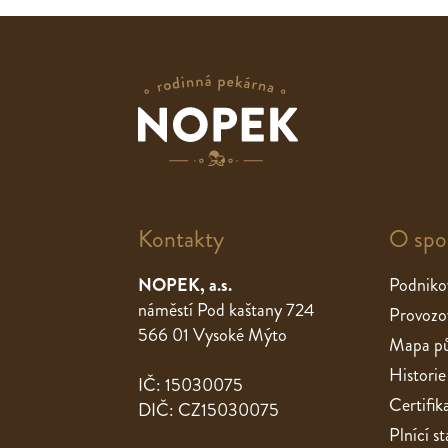
Kontakty
O spo
NOPEK, a.s.
Podniko
náměstí Pod kaštany 724
Provozo
566 01 Vysoké Mýto
Mapa pů
Historie
IČ: 15030075
Certifik
DIČ: CZ15030075
Plnící 