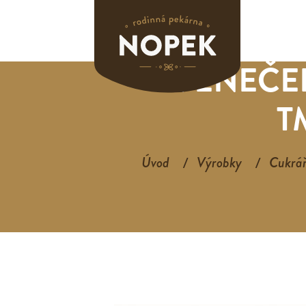
VĚNEČEK
T
Úvod
Výrobky
Cukrář