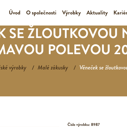
Úvod
O společnosti
Výrobky
Aktuality
Karié
 SE ŽLOUTKOVOU N
MAVOU POLEVOU 2
ské výrobky
Malé zákusky
Věneček se žloutkovo
Číslo výrobku: 8987