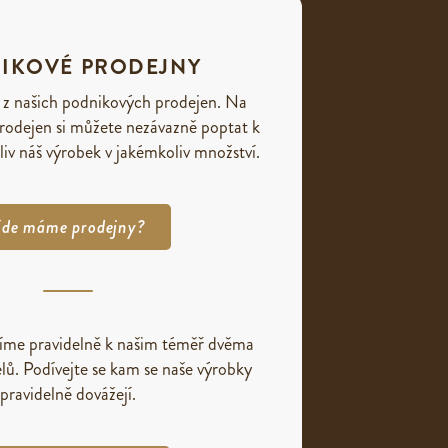
IKOVÉ PRODEJNY
 z našich podnikových prodejen. Na
rodejen si můžete nezávazně poptat k
liv náš výrobek v jakémkoliv množství.
de máme prodejny?
žíme pravidelně k našim téměř dvěma
lů. Podívejte se kam se naše výrobky
pravidelně dovážejí.