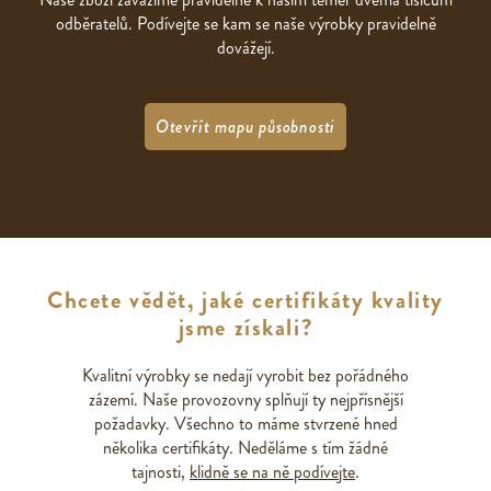
odběratelů. Podívejte se kam se naše výrobky pravidelně
dovážejí.
Otevřít mapu působnosti
Chcete vědět, jaké certifikáty kvality
jsme získali?
Kvalitní výrobky se nedají vyrobit bez pořádného
zázemí. Naše provozovny splňují ty nejpřísnější
požadavky. Všechno to máme stvrzené hned
několika certifikáty. Neděláme s tím žádné
tajnosti,
klidně se na ně podívejte
.