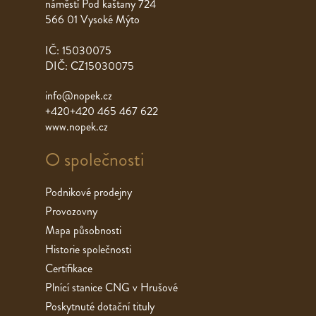
náměstí Pod kaštany 724
566 01 Vysoké Mýto
IČ: 15030075
DIČ: CZ15030075
info@nopek.cz
+420+420 465 467 622
www.nopek.cz
O společnosti
Podnikové prodejny
Provozovny
Mapa působnosti
Historie společnosti
Certifikace
Plnící stanice CNG v Hrušové
Poskytnuté dotační tituly