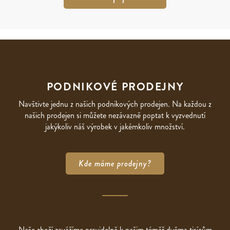
PODNIKOVÉ PRODEJNY
Navštivte jednu z našich podnikových prodejen. Na každou z
našich prodejen si můžete nezávazně poptat k vyzvednutí
jakýkoliv náš výrobek v jakémkoliv množství.
Kde máme prodejny?
Naše zboží zavážíme pravidelně k našim téměř dvěma tisícům