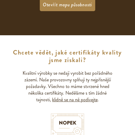
Otevřít mapu působnosti
Chcete vědět, jaké certifikáty kvality
jsme získali?
Kvalitní výrobky se nedají vyrobit bez pořádného
zázemí. Naše provozovny splňují ty nejpřísnější
požadavky. Všechno to máme stvrzené hned
několika certifikáty. Neděláme s tím žádné
tajnosti,
klidně se na ně podívejte
.