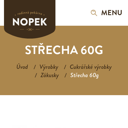
MENU
STŘECHA 60G
Úvod
Výrobky
Cukrářské výrobky
Zákusky
Střecha 60g