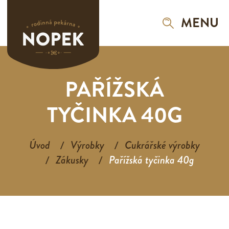
MENU
PAŘÍŽSKÁ
TYČINKA 40G
Úvod
Výrobky
Cukrářské výrobky
Zákusky
Pařížská tyčinka 40g