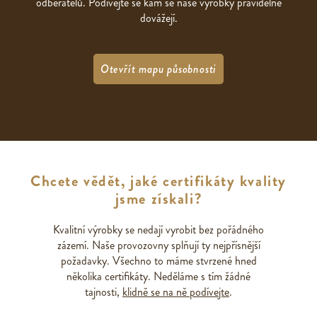
odběratelů. Podívejte se kam se naše výrobky pravidelně
dovážejí.
Otevřít mapu působnosti
Chcete vědět, jaké certifikáty kvality
jsme získali?
Kvalitní výrobky se nedají vyrobit bez pořádného
zázemí. Naše provozovny splňují ty nejpřísnější
požadavky. Všechno to máme stvrzené hned
několika certifikáty. Neděláme s tím žádné
tajnosti,
klidně se na ně podívejte
.