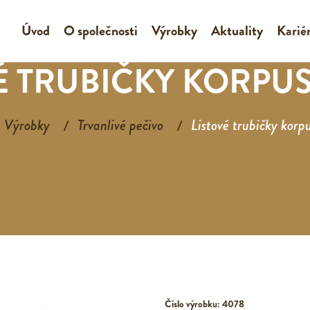
Úvod
O společnosti
Výrobky
Aktuality
Karié
É TRUBIČKY KORPUS
Výrobky
Trvanlivé pečivo
Listové trubičky kor
Číslo výrobku: 4078