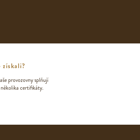
 získali?
aše provozovny splňují
ěkolika certifikáty.