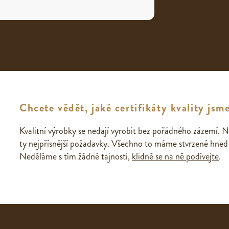
Chcete vědět, jaké certifikáty kvality jsme
Kvalitní výrobky se nedají vyrobit bez pořádného zázemí. N
ty nejpřísnější požadavky. Všechno to máme stvrzené hned n
Neděláme s tím žádné tajnosti,
klidně se na ně podívejte
.