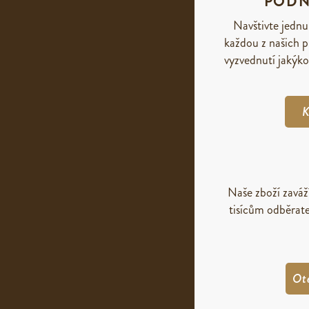
PODN
Navštivte jednu
každou z našich p
vyzvednutí jakýko
K
Naše zboží zavá
tisícům odběrate
Ot