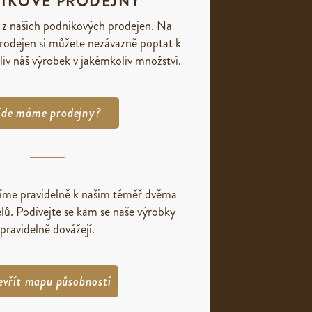
IKOVÉ PRODEJNY
 z našich podnikových prodejen. Na
rodejen si můžete nezávazně poptat k
liv náš výrobek v jakémkoliv množství.
de máme prodejny?
žíme pravidelně k našim téměř dvěma
lů. Podívejte se kam se naše výrobky
pravidelně dovážejí.
evřít mapu působnosti