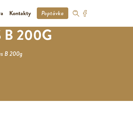
ra
Kontakty
Poptávka
 B 200G
pus B 200g