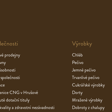
lečnosti
Výrobky
vé prodejny
Chléb
vny
Pečivo
sobnosti
Jemné pečivo
 společnosti
Trvanlivé pečivo
ace
Cukrářské výrobky
stanice CNG v Hrušové
Dorty
té dotační tituly
Mražené výrobky
 kvality a zdravotní nezávadnosti
Dobroty z chalupy