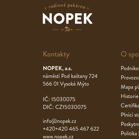
Kontakty
O spo
NOPEK, a.s.
Podniko
náměstí Pod kaštany 724
Provozo
566 01 Vysoké Mýto
Mapa pů
Historie
IČ: 15030075
Certifik
DIČ: CZ15030075
Plnící 
info@nopek.cz
Poskytnu
+420+420 465 467 622
Politika
www.nopek.cz