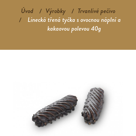
Úvod
Výrobky
Trvanlivé pečivo
Linecká třená tyčka s ovocnou náplní a
kakaovou polevou 40g