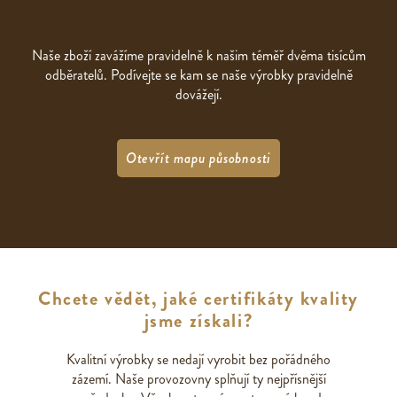
Naše zboží zavážíme pravidelně k našim téměř dvěma tisícům
odběratelů. Podívejte se kam se naše výrobky pravidelně
dovážejí.
Otevřít mapu působnosti
Chcete vědět, jaké certifikáty kvality
jsme získali?
Kvalitní výrobky se nedají vyrobit bez pořádného
zázemí. Naše provozovny splňují ty nejpřísnější