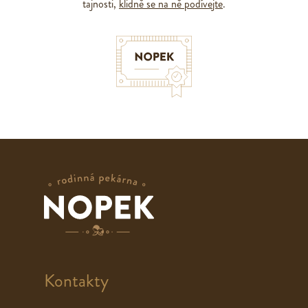
tajnosti,
klidně se na ně podívejte
.
Kontakty