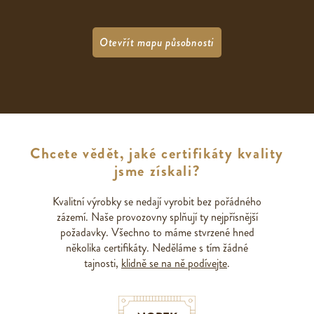
Otevřít mapu působnosti
Chcete vědět, jaké certifikáty kvality
jsme získali?
Kvalitní výrobky se nedají vyrobit bez pořádného
zázemí. Naše provozovny splňují ty nejpřísnější
požadavky. Všechno to máme stvrzené hned
několika certifikáty. Neděláme s tím žádné
tajnosti,
klidně se na ně podívejte
.