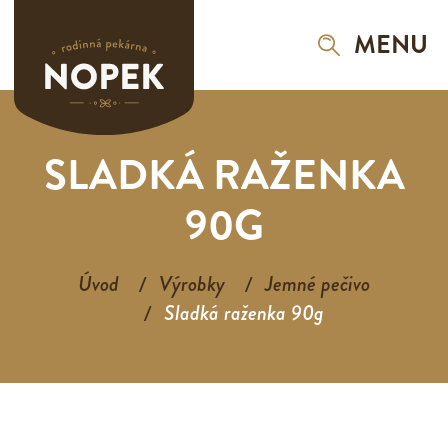
MENU
SLADKÁ RAŽENKA
90G
Úvod
Výrobky
Jemné pečivo
Sladká raženka 90g