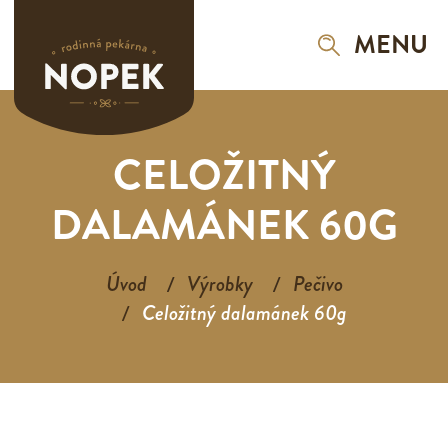
MENU
CELOŽITNÝ
DALAMÁNEK 60G
Úvod
Výrobky
Pečivo
Celožitný dalamánek 60g