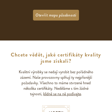
Otevřít mapu působnosti
Chcete vědět, jaké certifikáty kvality
jsme získali?
Kvalitní výrobky se nedají vyrobit bez pořádného
zázemí. Naše provozovny splňují ty nejpřísnější
požadavky. Všechno to máme stvrzené hned
několika certifikáty. Neděláme s tím žádné
tajnosti,
klidně se na ně podívejte
.