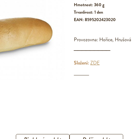
Hmotnost: 360 g
Trvanlivost: 1 den
EAN: 8595202423020
Provozovna: Hořice, Hrušová
_________
Složení:
ZDE