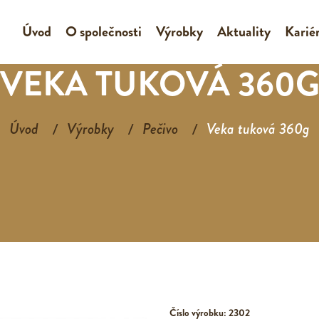
Úvod
O společnosti
Výrobky
Aktuality
Karié
VEKA TUKOVÁ 360
Úvod
Výrobky
Pečivo
Veka tuková 360g
Číslo výrobku: 2302