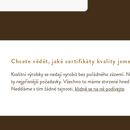
Chcete vědět, jaké certifikáty kvality jsme
Kvalitní výrobky se nedají vyrobit bez pořádného zázemí. N
ty nejpřísnější požadavky. Všechno to máme stvrzené hned n
Neděláme s tím žádné tajnosti,
klidně se na ně podívejte
.