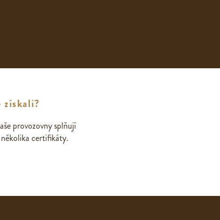
 získali?
aše provozovny splňují
ěkolika certifikáty.