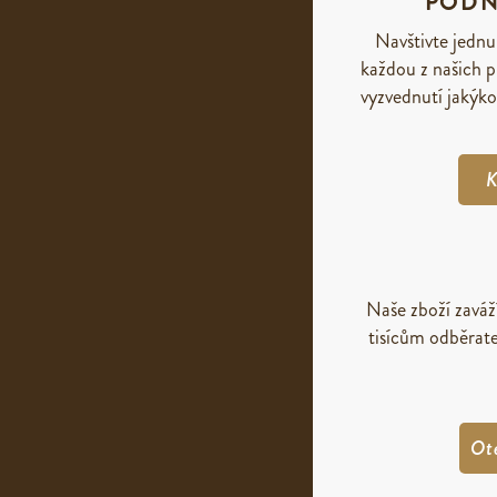
PODN
Navštivte jednu
každou z našich p
vyzvednutí jakýko
K
Naše zboží zavá
tisícům odběrate
Ot