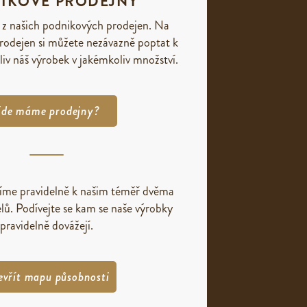
IKOVÉ PRODEJNY
 z našich podnikových prodejen. Na
rodejen si můžete nezávazně poptat k
liv náš výrobek v jakémkoliv množství.
de máme prodejny?
žíme pravidelně k našim téměř dvěma
lů. Podívejte se kam se naše výrobky
pravidelně dovážejí.
evřít mapu působnosti