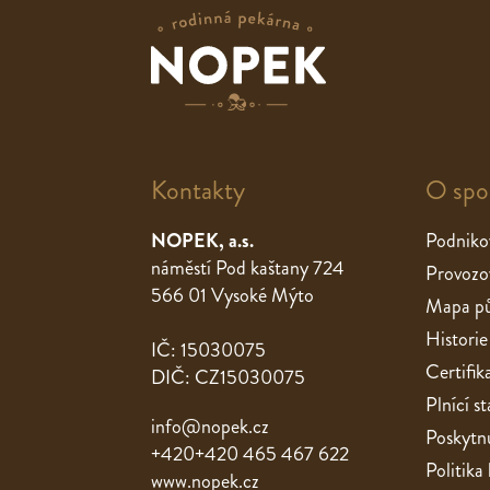
Kontakty
O spo
NOPEK, a.s.
Podniko
náměstí Pod kaštany 724
Provozo
566 01 Vysoké Mýto
Mapa pů
Historie
IČ: 15030075
Certifik
DIČ: CZ15030075
Plnící 
info@nopek.cz
Poskytnu
+420+420 465 467 622
Politika
www.nopek.cz