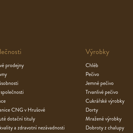
lečnosti
Výrobky
vé prodejny
Chléb
vny
Pečivo
sobnosti
Jemné pečivo
 společnosti
Trvanlivé pečivo
ace
Cukrářské výrobky
stanice CNG v Hrušové
Dorty
té dotační tituly
Mražené výrobky
 kvality a zdravotní nezávadnosti
Dobroty z chalupy