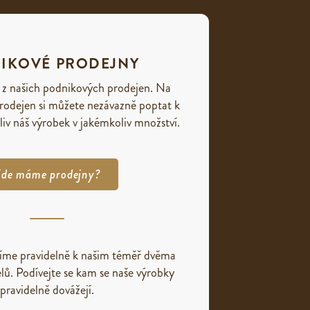
IKOVÉ PRODEJNY
 z našich podnikových prodejen. Na
rodejen si můžete nezávazně poptat k
liv náš výrobek v jakémkoliv množství.
de máme prodejny?
žíme pravidelně k našim téměř dvěma
lů. Podívejte se kam se naše výrobky
pravidelně dovážejí.