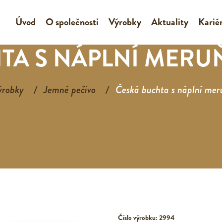
Úvod
O společnosti
Výrobky
Aktuality
Karié
TA S NÁPLNÍ MER
ýrobky
Jemné pečivo
Česká buchta s náplní me
Číslo výrobku: 2994