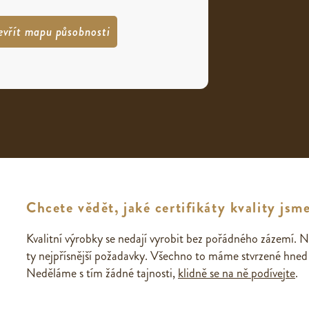
evřít mapu působnosti
Chcete vědět, jaké certifikáty kvality jsme
Kvalitní výrobky se nedají vyrobit bez pořádného zázemí. N
ty nejpřísnější požadavky. Všechno to máme stvrzené hned n
Neděláme s tím žádné tajnosti,
klidně se na ně podívejte
.