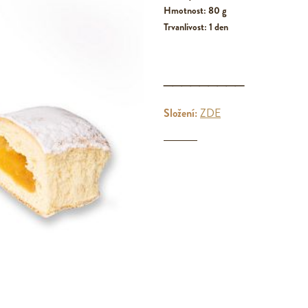
Hmotnost: 80 g
Trvanlivost: 1 den
_________
Složení:
ZDE