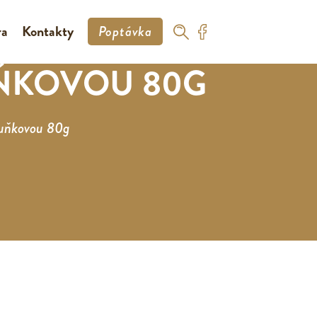
ra
Kontakty
Poptávka
UŇKOVOU 80G
ruňkovou 80g