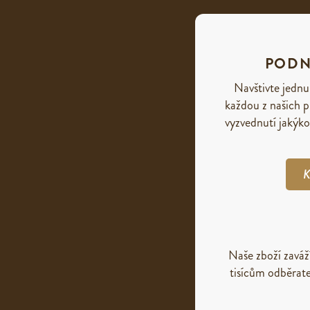
PODN
Navštivte jednu
každou z našich p
vyzvednutí jakýko
K
Naše zboží zavá
tisícům odběrate