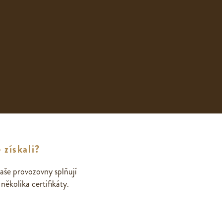
 získali?
aše provozovny splňují
ěkolika certifikáty.