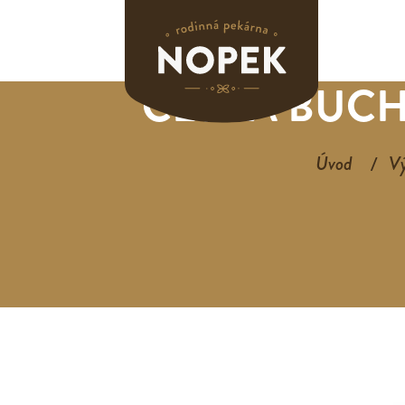
ČESKÁ BUCH
Úvod
V