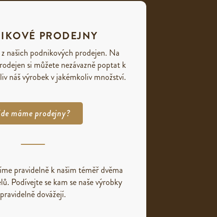
IKOVÉ PRODEJNY
 z našich podnikových prodejen. Na
rodejen si můžete nezávazně poptat k
liv náš výrobek v jakémkoliv množství.
de máme prodejny?
žíme pravidelně k našim téměř dvěma
lů. Podívejte se kam se naše výrobky
pravidelně dovážejí.