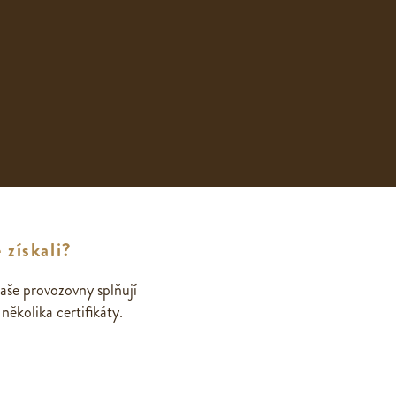
 získali?
aše provozovny splňují
ěkolika certifikáty.