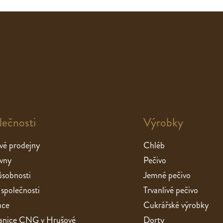
lečnosti
Výrobky
vé prodejny
Chléb
vny
Pečivo
sobnosti
Jemné pečivo
 společnosti
Trvanlivé pečivo
ace
Cukrářské výrobky
stanice CNG v Hrušové
Dorty