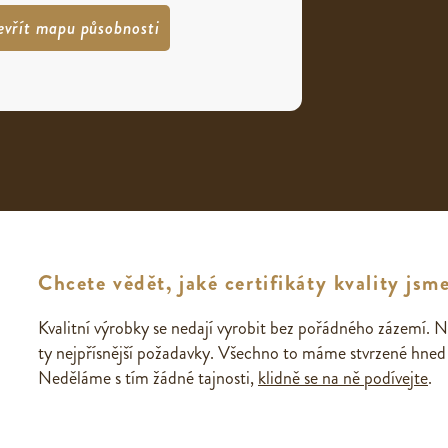
evřít mapu působnosti
Chcete vědět, jaké certifikáty kvality jsme
Kvalitní výrobky se nedají vyrobit bez pořádného zázemí. N
ty nejpřísnější požadavky. Všechno to máme stvrzené hned n
Neděláme s tím žádné tajnosti,
klidně se na ně podívejte
.