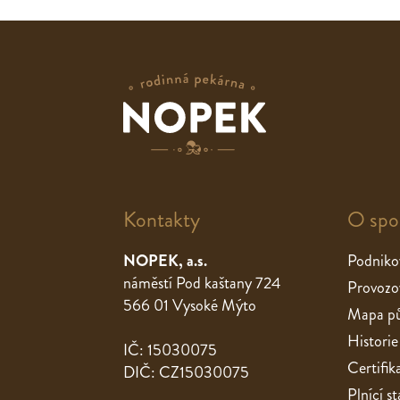
Kontakty
O spo
NOPEK, a.s.
Podniko
náměstí Pod kaštany 724
Provozo
566 01 Vysoké Mýto
Mapa pů
Historie
IČ: 15030075
Certifik
DIČ: CZ15030075
Plnící 