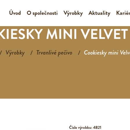
Úvod
O společnosti
Výrobky
Aktuality
Karié
IESKY MINI VELVET 
Výrobky
Trvanlivé pečivo
Cookiesky mini Velv
Číslo výrobku: 4821