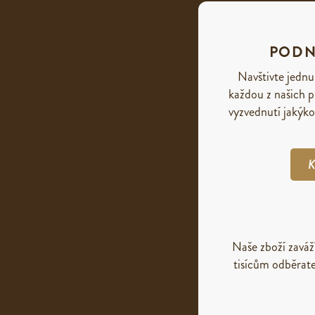
PODN
Navštivte jednu
každou z našich p
vyzvednutí jakýko
K
Naše zboží zavá
tisícům odběrate