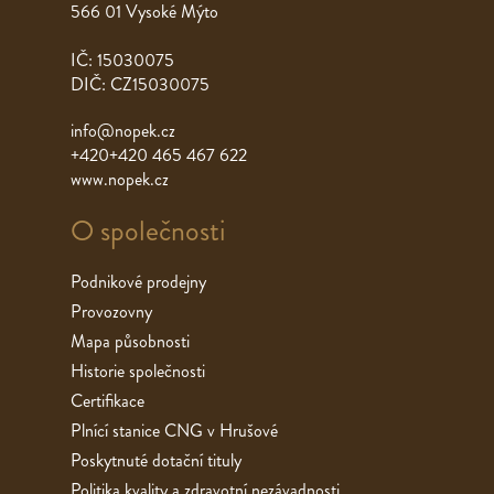
566 01 Vysoké Mýto
IČ: 15030075
DIČ: CZ15030075
info@nopek.cz
+420+420 465 467 622
www.nopek.cz
O společnosti
Podnikové prodejny
Provozovny
Mapa působnosti
Historie společnosti
Certifikace
Plnící stanice CNG v Hrušové
Poskytnuté dotační tituly
Politika kvality a zdravotní nezávadnosti