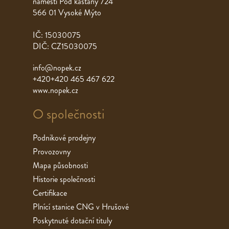
náměstí Pod kaštany 724
566 01 Vysoké Mýto
IČ: 15030075
DIČ: CZ15030075
info@nopek.cz
+420+420 465 467 622
www.nopek.cz
O společnosti
Podnikové prodejny
Provozovny
Mapa působnosti
Historie společnosti
Certifikace
Plnící stanice CNG v Hrušové
Poskytnuté dotační tituly